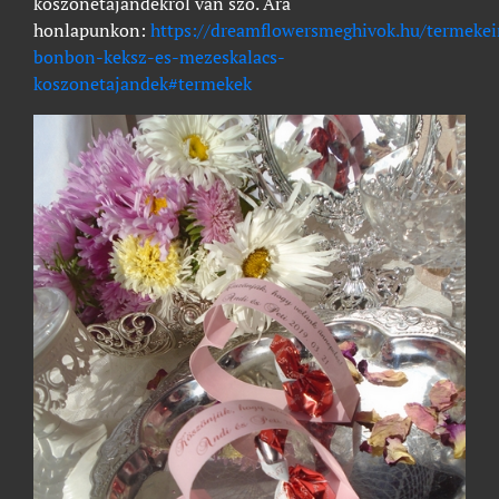
köszönetajándékról van szó. Ára
honlapunkon:
https://dreamflowersmeghivok.hu/termeke
bonbon-keksz-es-mezeskalacs-
koszonetajandek#termekek