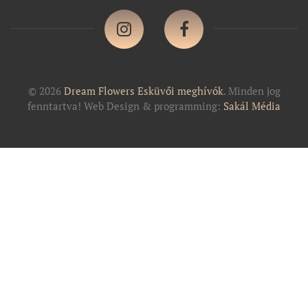
© 2026
Dream Flowers Esküvői meghívók
. Minden jog
fenntartva! Web Design & programming:
Sakál Média