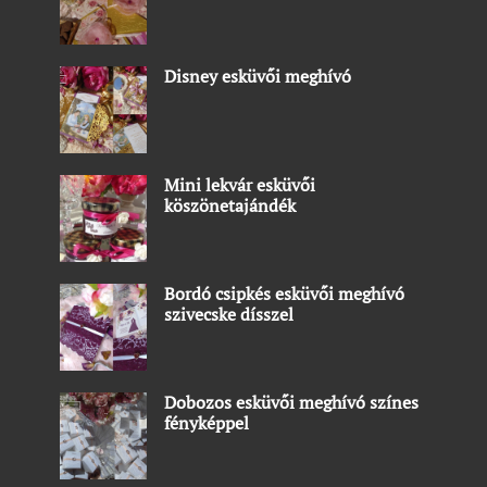
Disney esküvői meghívó
Mini lekvár esküvői
köszönetajándék
Bordó csipkés esküvői meghívó
szivecske dísszel
Dobozos esküvői meghívó színes
fényképpel