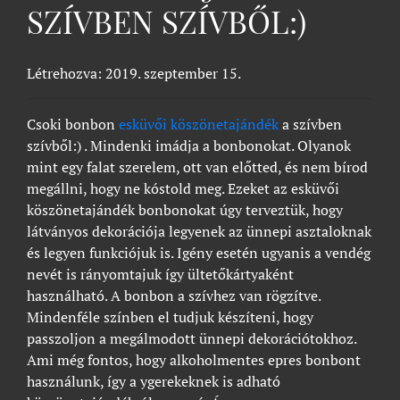
SZÍVBEN SZÍVBŐL:)
Létrehozva: 2019. szeptember 15.
Csoki bonbon
esküvői köszönetajándék
a szívben
szívből:) . Mindenki imádja a bonbonokat. Olyanok
mint egy falat szerelem, ott van előtted, és nem bírod
megállni, hogy ne kóstold meg. Ezeket az esküvői
köszönetajándék bonbonokat úgy terveztük, hogy
látványos dekorációja legyenek az ünnepi asztaloknak
és legyen funkciójuk is. Igény esetén ugyanis a vendég
nevét is rányomtajuk így ültetőkártyaként
használható. A bonbon a szívhez van rögzítve.
Mindenféle színben el tudjuk készíteni, hogy
passzoljon a megálmodott ünnepi dekorációtokhoz.
Ami még fontos, hogy alkoholmentes epres bonbont
használunk, így a ygerekeknek is adható