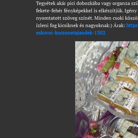
Tegyétek akár pici dobozkába vagy organza sz
fekete-fehér fényképekkel is elkészítjük. Igény 
nyomtatott szöveg színét. Minden csoki kösz
ízleni fog kicsiknek és nagyoknak:) Árak:
http
eskuvoi-koszonetajandek-1302