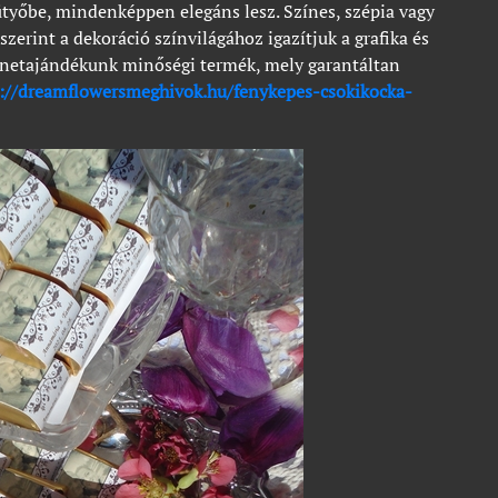
ütyőbe, mindenképpen elegáns lesz. Színes, szépia vagy
szerint a dekoráció színvilágához igazítjuk a grafika és
önetajándékunk minőségi termék, mely garantáltan
s://dreamflowersmeghivok.hu/fenykepes-csokikocka-