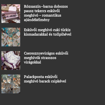
Rózsaszín–barna dobozos
pausz tekercs esküvői
meghívó – romantikus
ajándékélmény
Esküvői meghívó cuki türkiz
kismadarakkal és tollpihével
Cseresznyevirágos esküvői
meghívók strasszos
virágokkal
Palackposta esküvői
meghívó barack csipkével