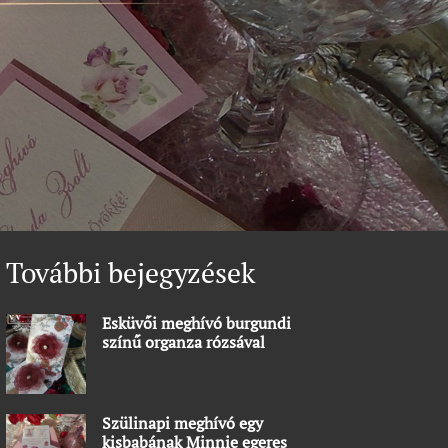
További bejegyzések
Esküvői meghívó burgundi
színű organza rózsával
Szülinapi meghívó egy
kisbabának Minnie egeres