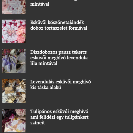
mintával
Esküvői köszönetajándék
doboz tortaszelet formával
Díszdobozos pausz tekercs
esküvői meghívó levendula
lila mintával
Levendulás esküvői meghívó
kis táska alakú
Tulipános esküvői meghívó
ami felidézi egy tulipánkert
színeit