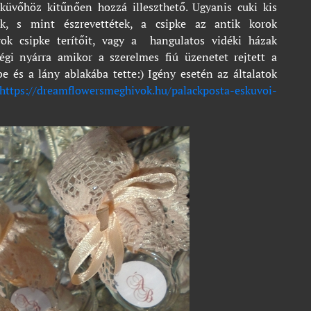
küvőhöz kitűnően hozzá illeszthető. Ugyanis cuki kis
ük, s mint észrevettétek, a csipke az antik korok
lyok csipke terítőit, vagy a hangulatos vidéki házak
égi nyárra amikor a szerelmes fiú üzenetet rejtett a
 és a lány ablakába tette:) Igény esetén az általatok
https://dreamflowersmeghivok.hu/palackposta-eskuvoi-