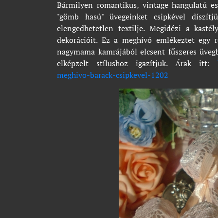
Bármilyen romantikus, vintage hangulatú es
"gömb hasú" üvegeinket csipkével díszítj
elengedhetetlen textilje. Megidézi a kasté
dekorációit. Ez a meghívó emlékeztet egy r
nagymama kamrájából elcsent fűszeres üvegbe
elképzelt stílushoz igazítjuk. Árak itt:
meghivo-barack-csipkevel-1202