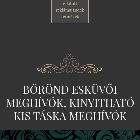
ellátott
reklámajándék
termékek
BŐRÖND ESKÜVŐI
MEGHÍVÓK, KINYITHATÓ
KIS TÁSKA MEGHÍVÓK