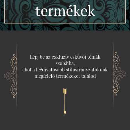
termékek
Lépj be az exkluzív esküvői témák
szobáiba,
ahol a legdivatosabb stílusirányzatoknak
megfelelő termékeket találod