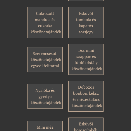
Cukrozott
Esküvői
mandula és
tombola és
cukorka
kaparós
köszönetajándék
sorsjegy
Tea, mini
Szerencsesüti
szappan és
köszönetajándék
fürdőkristály
egyedi felirattal
köszönetajándék
Dobozos
Nyalóka és
bonbon, keksz
gyertya
és mézeskalács
köszönetajándék
köszönetajándék
Esküvői
Mini méz
boroscímkék,