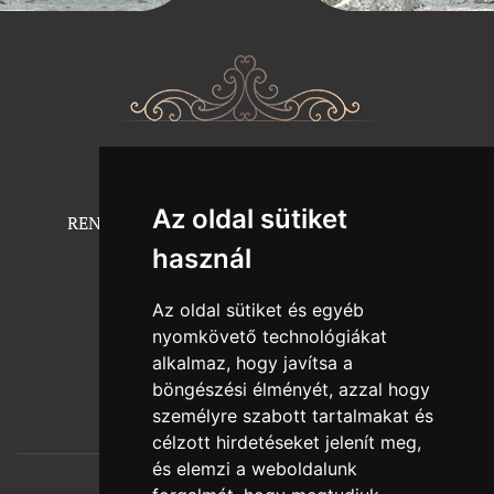
BEMUTATKOZÁS
Az oldal sütiket
RENDELÉSI INFORMÁCIÓK / MINTATERMÉK
HAVI AKCIÓK
használ
ÚJDONSÁGOK
ESKÜVŐI INSPIRÁCIÓK
Az oldal sütiket és egyéb
PARTNEREINK
nyomkövető technológiákat
KAPCSOLAT
alkalmaz, hogy javítsa a
böngészési élményét, azzal hogy
személyre szabott tartalmakat és
célzott hirdetéseket jelenít meg,
és elemzi a weboldalunk