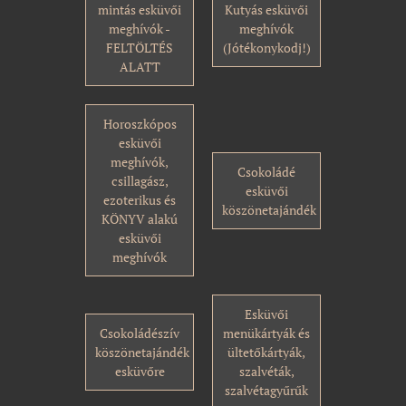
mintás esküvői
Kutyás esküvői
meghívók -
meghívók
FELTÖLTÉS
(Jótékonykodj!)
ALATT
Horoszkópos
esküvői
meghívók,
Csokoládé
csillagász,
esküvői
ezoterikus és
köszönetajándék
KÖNYV alakú
esküvői
meghívók
Esküvői
Csokoládészív
menükártyák és
köszönetajándék
ültetőkártyák,
esküvőre
szalvéták,
szalvétagyűrűk