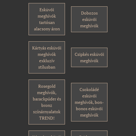
Esküvői
Dobozos
meghívók
esküvői
tartósan
meghívók
alacsony áron
Kártyás esküvői
meghívók
Csipkés esküvői
exkluzív
meghívók
stílusban
Rosegold
Csokoládé
meghívók,
esküvői
barackpúder és
meghívók, bon-
bronz
bonos esküvői
színárnyalatok
meghívók
TREND!