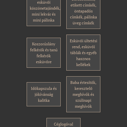
esküvői
etikett címkék,
köszönetajándék,
öntapadós
mini lekvár és
címkék, pálinka
mini pálinka
üveg címkék
Esküvői ültetési
Koszorúslány
rend, esküvői
felkérők és tanú
táblák és egyéb
felkérők
hasznos
esküvőre
kellékek
Baba értesítők,
Időkapszula és
keresztelő
jókívánság
meghívók és
kalitka
szülinapi
meghívók
Céglogóval