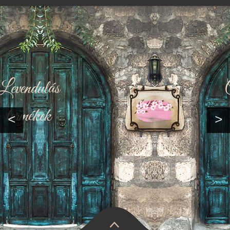
Cseresznye-
virágos
<
>