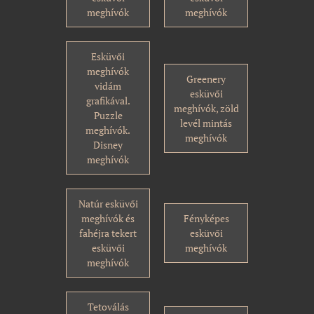
meghívók
meghívók
Esküvői
meghívók
Greenery
vidám
esküvői
grafikával.
meghívók, zöld
Puzzle
levél mintás
meghívók.
meghívók
Disney
meghívók
Natúr esküvői
meghívók és
Fényképes
fahéjra tekert
esküvői
esküvői
meghívók
meghívók
Tetoválás